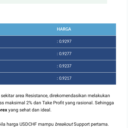
HARGA
: 0.9297
: 0.9277
: 0.9237
: 0.9217
 sekitar area Resistance, direkomendasikan melakukan
s maksimal 2% dan Take Profit yang rasional. Sehingga
rex
yang sehat dan ideal.
pabila harga USDCHF mampu
breakout
Support pertama.