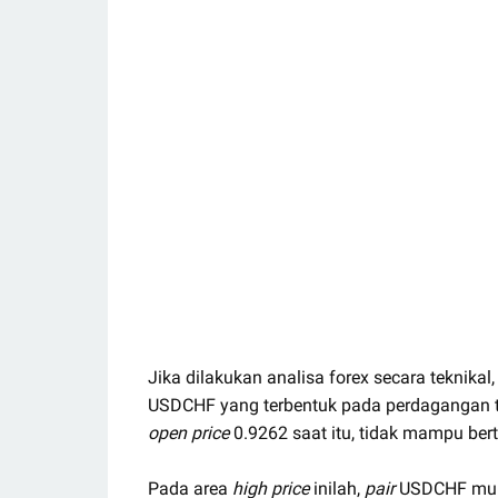
Jika dilakukan analisa forex secara teknika
USDCHF yang terbentuk pada perdagangan t
open price
0.9262 saat itu, tidak mampu be
Pada area
high price
inilah,
pair
USDCHF mula