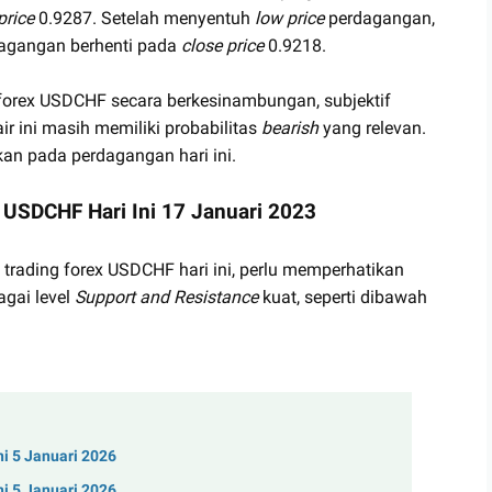
price
0.9287. Setelah menyentuh
low price
perdagangan,
dagangan berhenti pada
close price
0.9218.
k forex USDCHF secara berkesinambungan, subjektif
 ini masih memiliki probabilitas
bearish
yang relevan.
an pada perdagangan hari ini.
 USDCHF Hari Ini 17 Januari 2023
 trading forex USDCHF hari ini, perlu memperhatikan
agai level
Support and Resistance
kuat, seperti dibawah
ni 5 Januari 2026
ni 5 Januari 2026