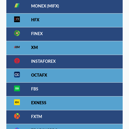
MONEX (MIFX)
HFX
FINEX
XM
INSTAFOREX
OCTAFX
FBS
EXNESS
FXTM