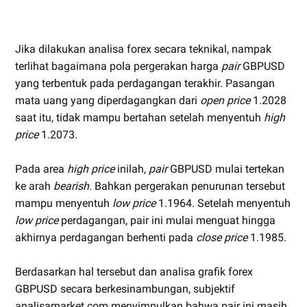
Jika dilakukan analisa forex secara teknikal, nampak
terlihat bagaimana pola pergerakan harga
pair
GBPUSD
yang terbentuk pada perdagangan terakhir. Pasangan
mata uang yang diperdagangkan dari
open price
1.2028
saat itu, tidak mampu bertahan setelah menyentuh
high
price
1.2073.
Pada area
high price
inilah,
pair
GBPUSD mulai tertekan
ke arah
bearish
. Bahkan pergerakan penurunan tersebut
mampu menyentuh
low price
1.1964. Setelah menyentuh
low price
perdagangan, pair ini mulai menguat hingga
akhirnya perdagangan berhenti pada
close price
1.1985.
Berdasarkan hal tersebut dan analisa grafik forex
GBPUSD secara berkesinambungan, subjektif
analisamarket.com menyimpulkan bahwa pair ini masih