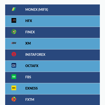
MONEX (MIFX)
HFX
FINEX
XM
INSTAFOREX
OCTAFX
FBS
EXNESS
FXTM