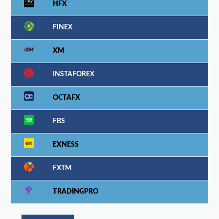
HFX
FINEX
XM
INSTAFOREX
OCTAFX
FBS
EXNESS
FXTM
TRADINGPRO