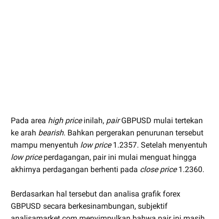
Pada area
high price
inilah,
pair
GBPUSD mulai tertekan
ke arah
bearish
. Bahkan pergerakan penurunan tersebut
mampu menyentuh
low price
1.2357. Setelah menyentuh
low price
perdagangan, pair ini mulai menguat hingga
akhirnya perdagangan berhenti pada
close price
1.2360.
Berdasarkan hal tersebut dan analisa grafik forex
GBPUSD secara berkesinambungan, subjektif
analisamarket.com menyimpulkan bahwa pair ini masih