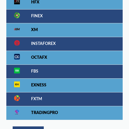
HFX
FINEX
XM
INSTAFOREX
OCTAFX
FBS
EXNESS
FXTM
TRADINGPRO