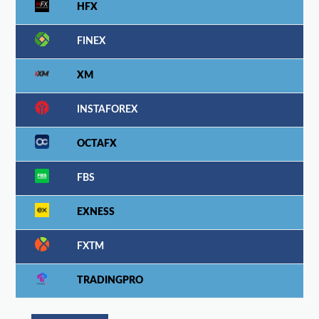
HFX
FINEX
XM
INSTAFOREX
OCTAFX
FBS
EXNESS
FXTM
TRADINGPRO