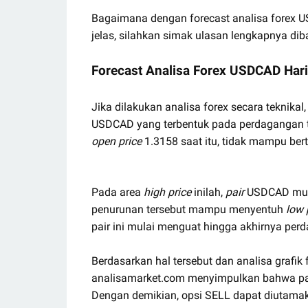
Bagaimana dengan forecast analisa forex US
jelas, silahkan simak ulasan lengkapnya dib
Forecast Analisa Forex USDCAD Hari
Jika dilakukan analisa forex secara teknika
USDCAD yang terbentuk pada perdagangan t
open price
1.3158 saat itu, tidak mampu be
Pada area
high price
inilah,
pair
USDCAD mula
penurunan tersebut mampu menyentuh
low 
pair ini mulai menguat hingga akhirnya per
Berdasarkan hal tersebut dan analisa grafi
analisamarket.com menyimpulkan bahwa pair
Dengan demikian, opsi SELL dapat diutamak