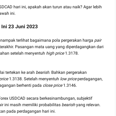
DCAD hari ini, apakah akan turun atau naik? Agar lebih
awah ini.
 Ini 23 Juni 2023
l, nampak terlihat bagaimana pola pergerakan harga
pair
erakhir. Pasangan mata uang yang diperdagangkan dari
rtahan setelah menyentuh
high price
1.3178.
i tertekan ke arah
bearish
. Bahkan pergerakan
price
1.3138. Setelah menyentuh
low price
perdagangan,
dagangan berhenti pada
close price
1.3146.
k forex USDCAD secara berkesinambungan, subjektif
 ini masih memiliki probabilitas
bearish
yang relevan.
an pada perdagangan hari ini.