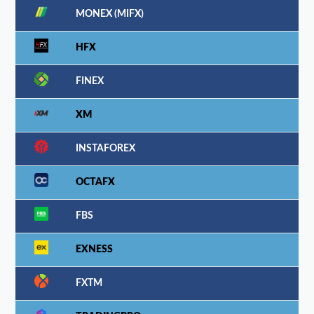
MONEX (MIFX)
HFX
FINEX
XM
INSTAFOREX
OCTAFX
FBS
EXNESS
FXTM