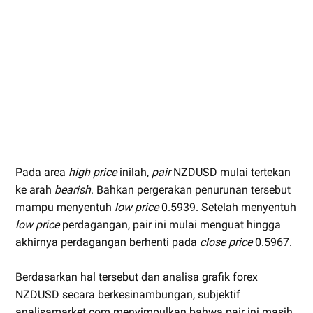
Pada area
high price
inilah,
pair
NZDUSD mulai tertekan
ke arah
bearish
. Bahkan pergerakan penurunan tersebut
mampu menyentuh
low price
0.5939. Setelah menyentuh
low price
perdagangan, pair ini mulai menguat hingga
akhirnya perdagangan berhenti pada
close price
0.5967.
Berdasarkan hal tersebut dan analisa grafik forex
NZDUSD secara berkesinambungan, subjektif
analisamarket.com menyimpulkan bahwa pair ini masih