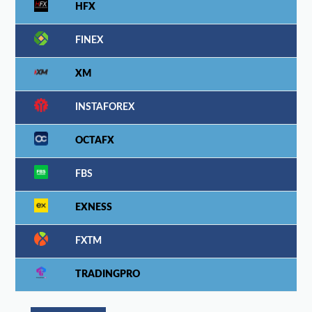
HFX
FINEX
XM
INSTAFOREX
OCTAFX
FBS
EXNESS
FXTM
TRADINGPRO