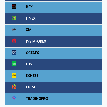
HFX
FINEX
XM
INSTAFOREX
OCTAFX
FBS
EXNESS
FXTM
TRADINGPRO