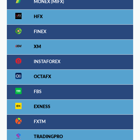
MONEX (MIFX)
HFX
FINEX
XM
INSTAFOREX
OCTAFX
FBS
EXNESS
FXTM
TRADINGPRO