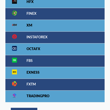
HFX
FINEX
XM
INSTAFOREX
OCTAFX
FBS
EXNESS
FXTM
TRADINGPRO