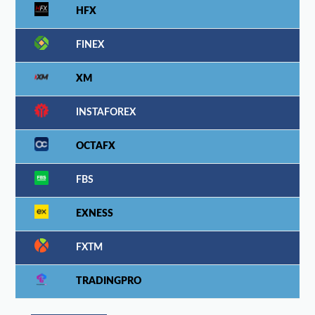
HFX
FINEX
XM
INSTAFOREX
OCTAFX
FBS
EXNESS
FXTM
TRADINGPRO