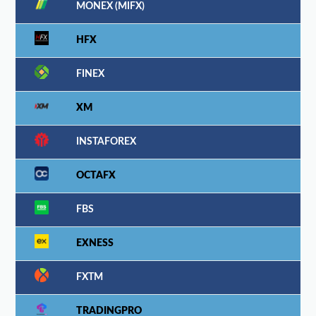
MONEX (MIFX)
HFX
FINEX
XM
INSTAFOREX
OCTAFX
FBS
EXNESS
FXTM
TRADINGPRO