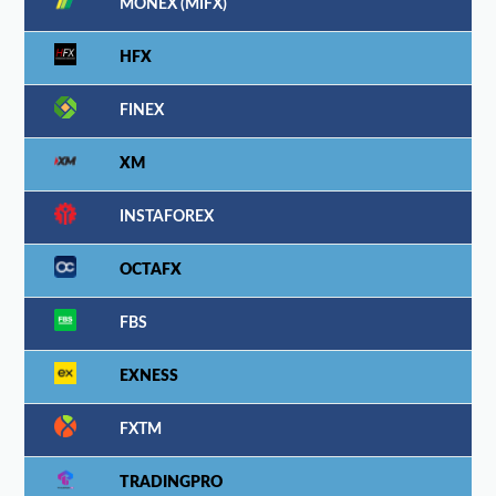
MONEX (MIFX)
HFX
FINEX
XM
INSTAFOREX
OCTAFX
FBS
EXNESS
FXTM
TRADINGPRO