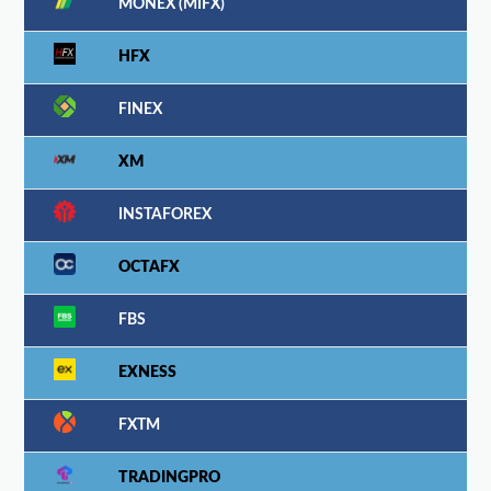
MONEX (MIFX)
HFX
FINEX
XM
INSTAFOREX
OCTAFX
FBS
EXNESS
FXTM
TRADINGPRO