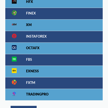
HFX
FINEX
XM
INSTAFOREX
OCTAFX
FBS
EXNESS
FXTM
TRADINGPRO